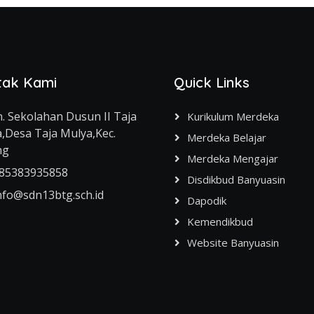
tak Kami
Quick Links
n. Sekolahan Dusun II Taja
Kurikulum Merdeka
,Desa Taja Mulya,Kec.
Merdeka Belajar
ng
Merdeka Mengajar
85383935858
Disdikbud Banyuasin
nfo@sdn13btg.sch.id
Dapodik
Kemendikbud
Website Banyuasin