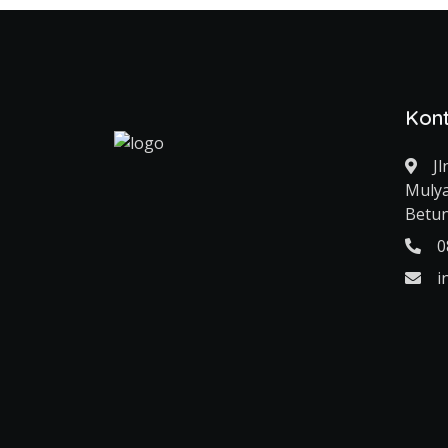
Kon
Jl
Mulya
Betu
0
i