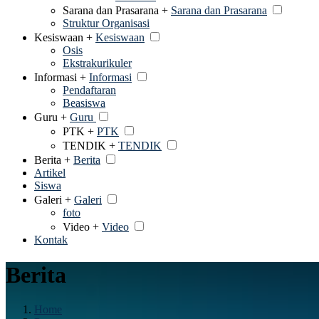
Sarana dan Prasarana +
Sarana dan Prasarana
Struktur Organisasi
Kesiswaan +
Kesiswaan
Osis
Ekstrakurikuler
Informasi +
Informasi
Pendaftaran
Beasiswa
Guru +
Guru
PTK +
PTK
TENDIK +
TENDIK
Berita +
Berita
Artikel
Siswa
Galeri +
Galeri
foto
Video +
Video
Kontak
Berita
Home