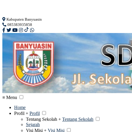
Loading...
Kabupaten Banyuasin
085383935858
≡ Menu
Home
Profil +
Profil
Tentang Sekolah +
Tentang Sekolah
Sejarah
Visi Misi +
Visi Misi